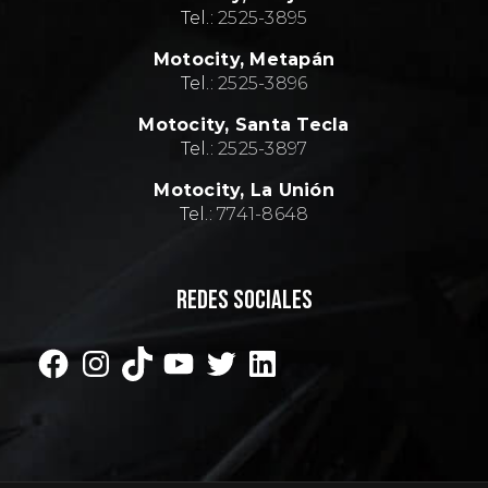
Tel.:
2
525-3895
Motocity,
Metapán
Tel.:
2
525-3896
Motocity,
Santa Tecla
Tel.:
2
525-3897
Motocity,
La Unión
Tel.:
7741-8648
REDES SOCIALES
Facebook
Instagram
TikTok
YouTube
Twitter
LinkedIn