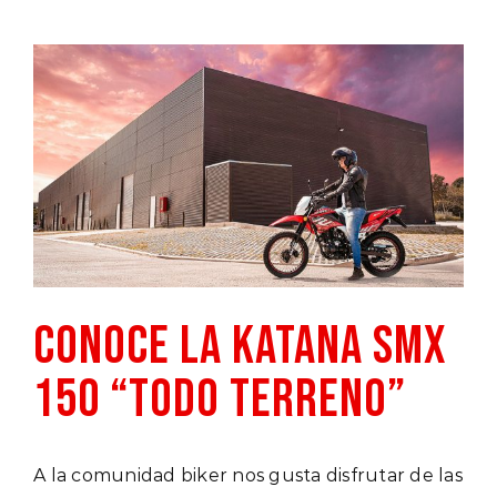
Ver
imagen
más
grande
CONOCE LA KATANA SMX
150 “TODO TERRENO”
A la comunidad biker nos gusta disfrutar de las