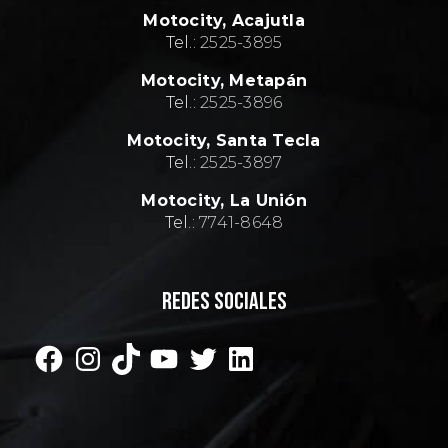
Motocity,
Acajutla
Tel.:
2
525-3895
Motocity,
Metapán
Tel.:
2
525-3896
Motocity,
Santa Tecla
Tel.:
2
525-3897
Motocity,
La Unión
Tel.:
7741-8648
REDES SOCIALES
Facebook
Instagram
TikTok
YouTube
Twitter
LinkedIn