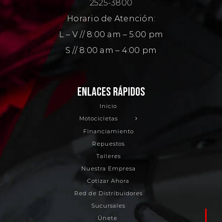
2525-3800
l
r
e
o
d
Horario de Atención:
r
L – V // 8:00 am – 5:00 pm
*
o
s
n
a
S // 8:00 am – 4:00 pm
i
*
i
a
d
o
ENLACES RÁPIDOS
Inicio
o
l
Motocicletas
Financiamiento
n
*
Repuestos
Talleres
Nuestra Empresa
a
Cotizar Ahora
Red de Distribuidores
l
Sucursales
Únete