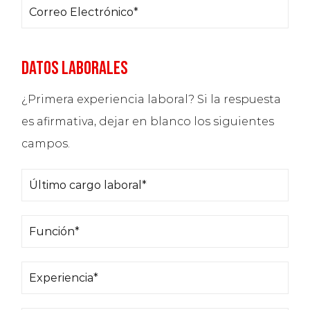
i
r
e
E
*
o
e
l
m
DATOS LABORALES
n
¿Primera experiencia laboral? Si la respuesta
c
é
a
es afirmativa, dejar en blanco los siguientes
a
campos.
c
f
i
l
i
Ú
o
l
i
ó
l
n
F
*
d
n
t
o
u
E