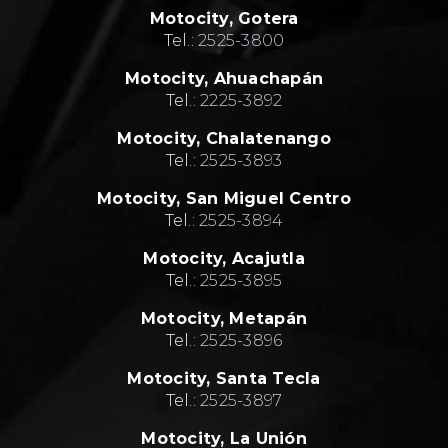
Motocity,
Gotera
Tel.:
2525-3800
Motocity,
Ahuachapán
Tel.:
2
225-3892
Motocity,
Chalatenango
Tel.:
2
525-3893
Motocity,
San Miguel Centro
Tel.:
2
525-3894
Motocity,
Acajutla
Tel.:
2
525-3895
Motocity,
Metapán
Tel.:
2
525-3896
Motocity,
Santa Tecla
Tel.:
2
525-3897
Motocity,
La Unión