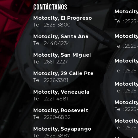
CONTÁCTANOS
Motocit
Motocity, El Progreso
Tel.:
2525
Tel.:
2525-3800
Motocity
Motocity, Santa Ana
Tel.:
2440-1234
Tel.:
2525
Motocity, San Miguel
Motocity
Tel.:
2661-2227
Tel.:
2525
Motocity, 29 Calle Pte
Tel.:
2226-3381
Motocit
Tel.:
2525
Motocity, Venezuela
Tel.:
2221-4581
Motocit
Tel.:
2
225
Motocity, Roosevelt
Tel.:
2260-6882
Motocit
Tel.:
2
525
Motocity, Soyapango
Tel.:
2525-3887