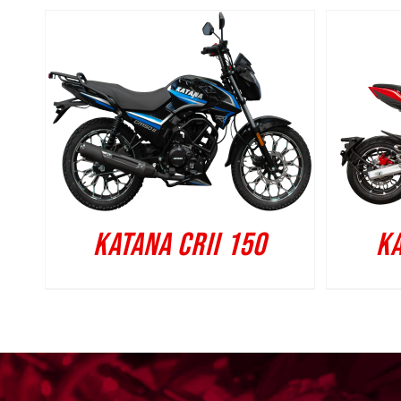
KATANA CRII 150
K