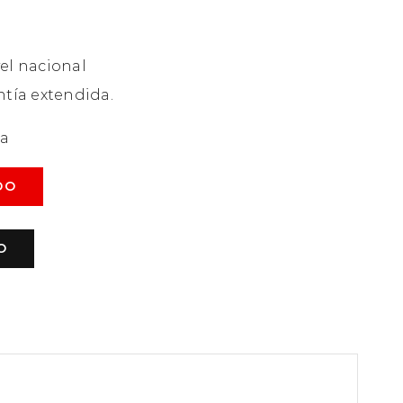
el nacional
ntía extendida.
da
DO
O