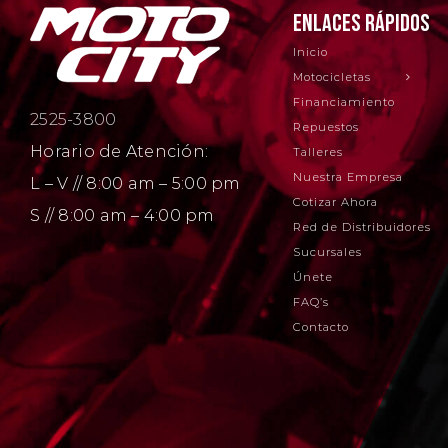
ENLACES RÁPIDOS
Inicio
Motocicletas
Financiamiento
2525-3800
Repuestos
Horario de Atención:
Talleres
Nuestra Empresa
L – V // 8:00 am – 5:00 pm
Cotizar Ahora
S // 8:00 am – 4:00 pm
Red de Distribuidores
Sucursales
Únete
FAQ’s
Contacto