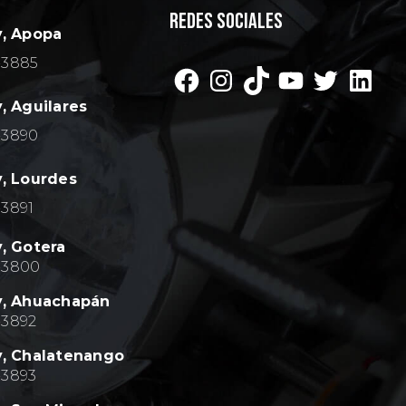
REDES SOCIALES
y, Apopa
Facebook
Instagram
TikTok
YouTu
Twit
L
-3885
, Aguilares
-3890
, Lourdes
-3891
y,
Gotera
-3800
y,
Ahuachapán
-3892
y,
Chalatenango
-3893