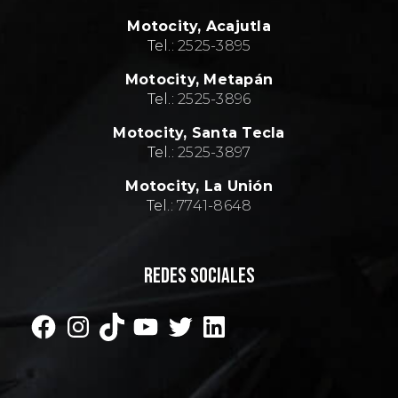
Motocity,
Acajutla
Tel.:
2
525-3895
Motocity,
Metapán
Tel.:
2
525-3896
Motocity,
Santa Tecla
Tel.:
2
525-3897
Motocity,
La Unión
Tel.:
7741-8648
REDES SOCIALES
Facebook
Instagram
TikTok
YouTube
Twitter
LinkedIn