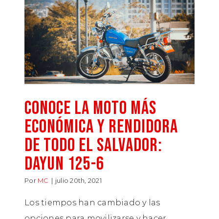
Conoce la moto más
económica y rendidora
de todo El Salvador:
Dayun 125-6
Por
MC
|
julio 20th, 2021
Los tiempos han cambiado y las
opciones para movilizarse y hacer