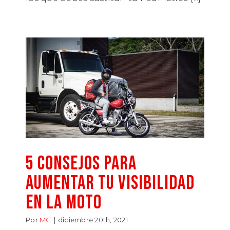
5 consejos para
aumentar tu visibilidad
en la moto
Por
MC
|
diciembre 20th, 2021