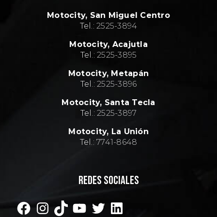
Motocity,
San Miguel Centro
Tel.:
2
525-3894
Motocity,
Acajutla
Tel.:
2
525-3895
Motocity,
Metapán
Tel.:
2
525-3896
Motocity,
Santa Tecla
Tel.:
2
525-3897
Motocity,
La Unión
Tel.:
7741-8648
REDES SOCIALES
Facebook
Instagram
TikTok
YouTube
Twitter
LinkedIn