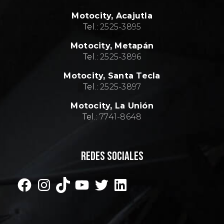
Motocity,
Acajutla
Tel.:
2
525-3895
Motocity,
Metapán
Tel.:
2
525-3896
Motocity,
Santa Tecla
Tel.:
2
525-3897
Motocity,
La Unión
Tel.:
7741-8648
REDES SOCIALES
Facebook
Instagram
TikTok
YouTube
Twitter
LinkedIn